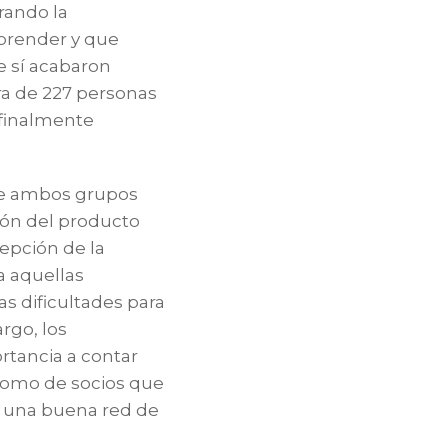
rando la
prender y que
e sí acabaron
a de 227 personas
 finalmente
que ambos grupos
ión del producto
cepción de la
a aquellas
s dificultades para
rgo, los
tancia a contar
 como de socios que
e una buena red de