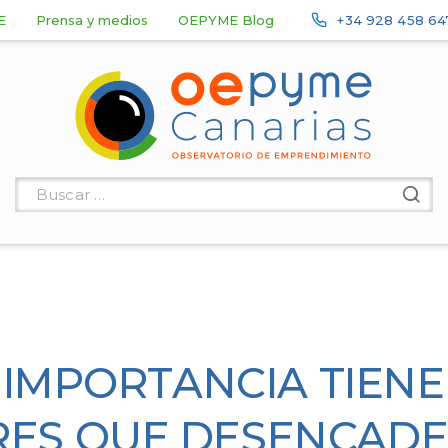
E
Prensa y medios
OEPYME Blog
+34 928 458 64
 IMPORTANCIA TIENE
RES QUE DESENCADE