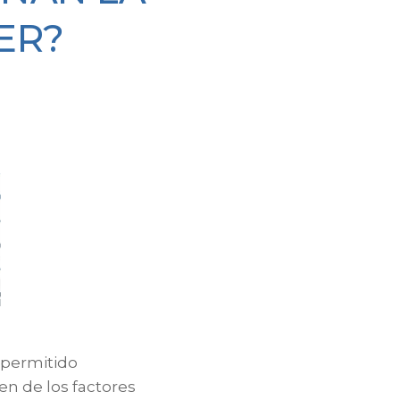
ER?
a permitido
n de los factores