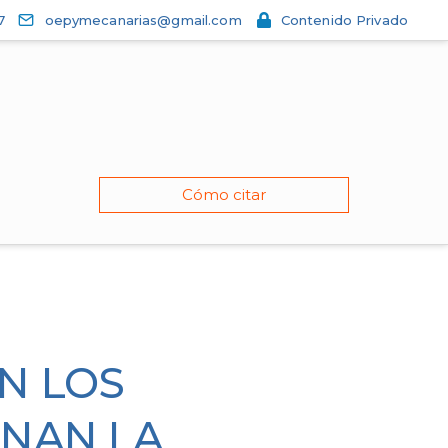
7
oepymecanarias@gmail.com
Contenido Privado
Cómo citar
N LOS
NAN LA