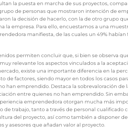
icultan la puesta en marcha de sus proyectos, compa
 grupo de personas que mostraron intención de em
ron la decisión de hacerlo, con la de otro grupo qu
a la empresa. Para ello, encuestamos a una muestr
endedora manifiesta, de las cuales un 49% habían
enidos permiten concluir que, si bien se observa 
muy relevante los aspectos vinculados a la aceptac
 mercado, existe una importante diferencia en la per
to de factores, siendo mayor en todos los casos par
o han emprendido. Destaca la sobrevaloración de la
anciación entre quienes no han emprendido. Sin emba
periencia emprendedora otorgan mucha más impor
 de trabajo, tanto a través de personal cualificado
cultura del proyecto, así como también a disponer d
s y asesores que añadan valor al proyecto.